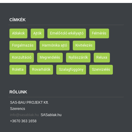
CÍMKÉK
Ablakok
Ajtók
Emelő-toló erkélyajtó
Felmérés
Forgalmazás
Harmónika ajtó
Kivitelezés
Konzultáció
Megrendelés
Nyílászárók
Reluxa
Roletta
Rovarhálók
Szalagfüggöny
Szervizelés
RÓLUNK
SAS-BAU PROJEKT Kft.
Szerencs
info@sasablak.hu
SASablak.hu
+3670 363 1658