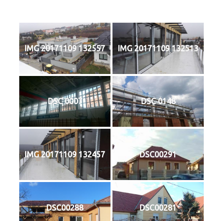
IMG 20171109 132557
IMG 20171109 132513
DSC 0007
DSC 0148
IMG 20171109 132457
DSC00291
DSC00288
DSC00281