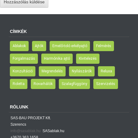
CÍMKÉK
Ablakok
Ajtók
Emelő-toló erkélyajtó
Felmérés
Forgalmazás
Harmónika ajtó
Kivitelezés
Konzultáció
Megrendelés
Nyílászárók
Reluxa
Roletta
Rovarhálók
Szalagfüggöny
Szervizelés
RÓLUNK
SAS-BAU PROJEKT Kft.
Szerencs
info@sasablak.hu
SASablak.hu
+3670 363 1658