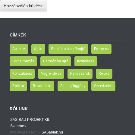
CÍMKÉK
Ablakok
Ajtók
Emelő-toló erkélyajtó
Felmérés
Forgalmazás
Harmónika ajtó
Kivitelezés
Konzultáció
Megrendelés
Nyílászárók
Reluxa
Roletta
Rovarhálók
Szalagfüggöny
Szervizelés
RÓLUNK
SAS-BAU PROJEKT Kft.
Szerencs
info@sasablak.hu
SASablak.hu