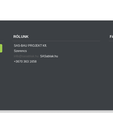
RÓLUNK
F
SAS-BAU PROJEKT Kft.
Szerencs
info@sasablak.hu
SASablak.hu
+3670 363 1658