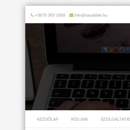
+3670 363 1658
info@sasablak.hu
Skip to content
KEZDŐLAP
RÓLUNK
SZOLGÁLTATÁ
Menu