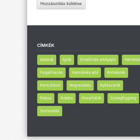
CÍMKÉK
Ablakok
Ajtók
Emelő-toló erkélyajtó
Felmérés
Forgalmazás
Harmónika ajtó
Kivitelezés
Konzultáció
Megrendelés
Nyílászárók
Reluxa
Roletta
Rovarhálók
Szalagfüggöny
Szervizelés