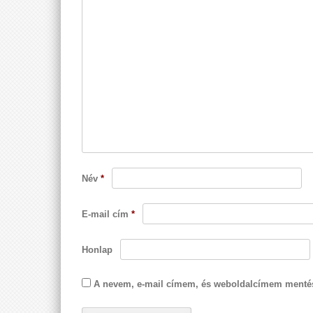
Név
*
E-mail cím
*
Honlap
A nevem, e-mail címem, és weboldalcímem menté