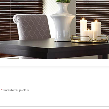
t
*
karakterrel jelöltük