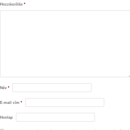
Hozzászólás
*
Név
*
E-mail cím
*
Honlap