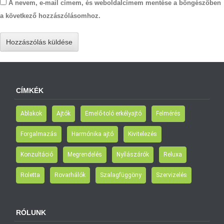
A nevem, e-mail címem, és weboldalcímem mentése a böngészőben
a következő hozzászólásomhoz.
CÍMKÉK
Ablakok
Ajtók
Emelő-toló erkélyajtó
Felmérés
Forgalmazás
Harmónika ajtó
Kivitelezés
Konzultáció
Megrendelés
Nyílászárók
Reluxa
Roletta
Rovarhálók
Szalagfüggöny
Szervizelés
RÓLUNK