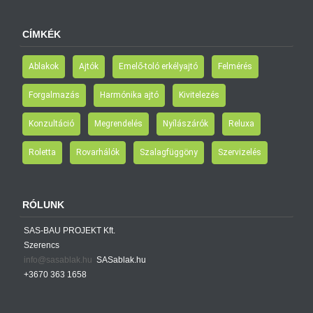
CÍMKÉK
Ablakok
Ajtók
Emelő-toló erkélyajtó
Felmérés
Forgalmazás
Harmónika ajtó
Kivitelezés
Konzultáció
Megrendelés
Nyílászárók
Reluxa
Roletta
Rovarhálók
Szalagfüggöny
Szervizelés
RÓLUNK
SAS-BAU PROJEKT Kft.
Szerencs
info@sasablak.hu
SASablak.hu
+3670 363 1658