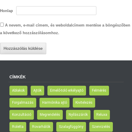
Honlap
A nevem, e-mail címem, és weboldalcímem mentése a böngészőben
a következő hozzászólásomhoz.
CÍMKÉK
Ablakok
Ajtók
Emelő-toló erkélyajtó
Felmérés
Forgalmazás
Harmónika ajtó
Kivitelezés
Konzultáció
Megrendelés
Nyílászárók
Reluxa
Roletta
Rovarhálók
Szalagfüggöny
Szervizelés